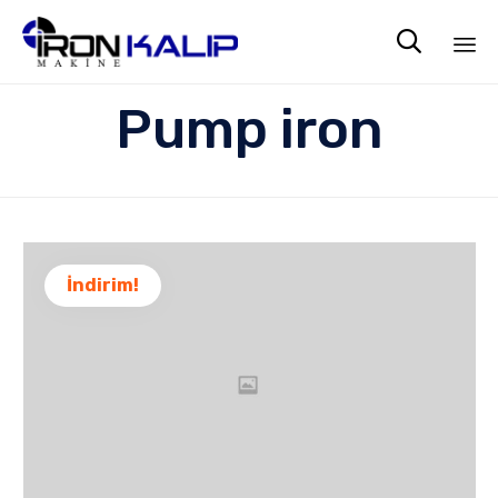

Sk
Pump iron
to
co
İndirim!