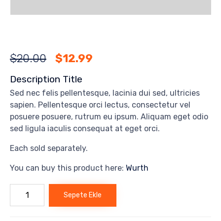
Orijinal
Şu
$
20.00
$
12.99
fiyat:
andaki
Description Title
$20.00.
fiyat:
Sed nec felis pellentesque, lacinia dui sed, ultricies
sapien. Pellentesque orci lectus, consectetur vel
$12.99.
posuere posuere, rutrum eu ipsum. Aliquam eget odio
sed ligula iaculis consequat at eget orci.
Each sold separately.
You can buy this product here:
Wurth
Pump
Sepete Ekle
iron
adet