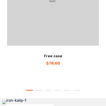
Free case
$
78.00