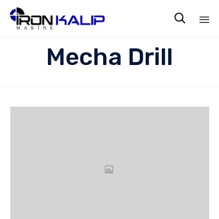

Sk
Mecha Drill
to
co