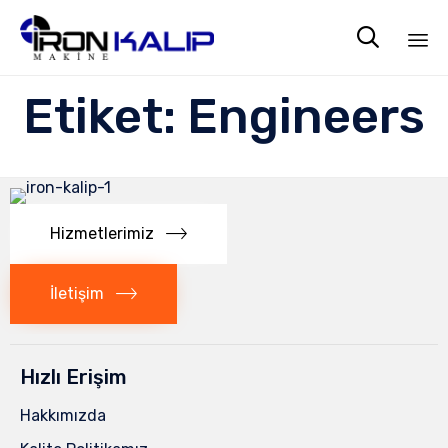

Sk
Etiket:
Engineers
to
co
Hizmetlerimiz
İletişim
Hızlı Erişim
Hakkımızda