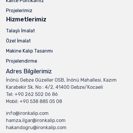
Kalite Politikamız
Projelerimiz
Hizmetlerimiz
Talaşlı İmalat
Özel İmalat
Makine Kalıp Tasarımı
Projelendirme
Adres Bilgilerimiz
İnönü Gebze Güzeller OSB, İnönü Mahallesi, Kazım
Karabekir Sk. No : 4/2, 41400 Gebze/Kocaeli
Tel: +90 262 502 06 86
Mobil: +90 538 885 05 08
info@ironkalip.com
hamza.ilgar@ironkalip.com
hakandogru@ironkalip.com