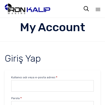

Sk
My Account
to
co
Giriş Yap
Gerekli
Kullanıcı adı veya e-posta adresi
*
Gerekli
Parola
*